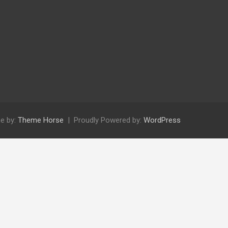
e by:
Theme Horse
Proudly Powered by:
WordPress