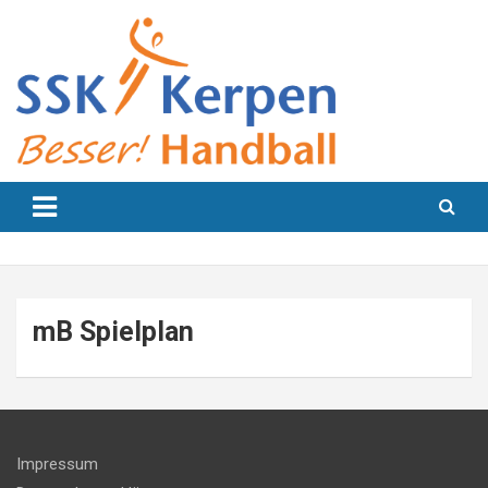
Skip
to
content
Besser! Handball
SSK Kerpen
mB Spielplan
Impressum