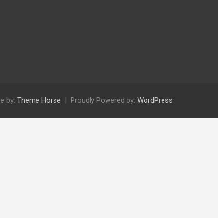
e by:
Theme Horse
Proudly Powered by:
WordPress