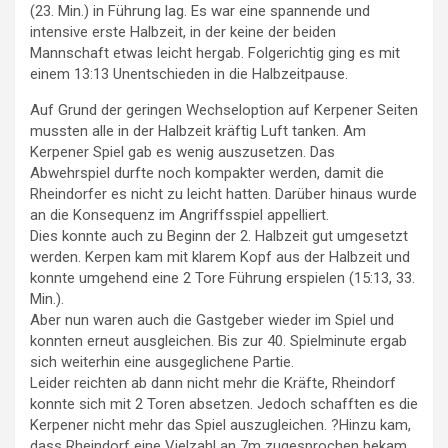
(23. Min.) in Führung lag. Es war eine spannende und
intensive erste Halbzeit, in der keine der beiden
Mannschaft etwas leicht hergab. Folgerichtig ging es mit
einem 13:13 Unentschieden in die Halbzeitpause.
Auf Grund der geringen Wechseloption auf Kerpener Seiten
mussten alle in der Halbzeit kräftig Luft tanken. Am
Kerpener Spiel gab es wenig auszusetzen. Das
Abwehrspiel durfte noch kompakter werden, damit die
Rheindorfer es nicht zu leicht hatten. Darüber hinaus wurde
an die Konsequenz im Angriffsspiel appelliert.
Dies konnte auch zu Beginn der 2. Halbzeit gut umgesetzt
werden. Kerpen kam mit klarem Kopf aus der Halbzeit und
konnte umgehend eine 2 Tore Führung erspielen (15:13, 33.
Min.).
Aber nun waren auch die Gastgeber wieder im Spiel und
konnten erneut ausgleichen. Bis zur 40. Spielminute ergab
sich weiterhin eine ausgeglichene Partie.
Leider reichten ab dann nicht mehr die Kräfte, Rheindorf
konnte sich mit 2 Toren absetzen. Jedoch schafften es die
Kerpener nicht mehr das Spiel auszugleichen. ?Hinzu kam,
dass Rheindorf eine Vielzahl an 7m zugesprochen bekam,