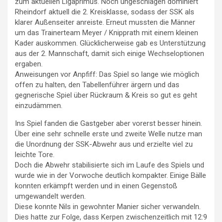
zum aktuellen Ligaprimus. Noch ungeschlagen dominiert
Rheindorf aktuell die 2. Kreisklasse, sodass der SSK als
klarer Außenseiter anreiste. Erneut mussten die Männer
um das Trainerteam Meyer / Knipprath mit einem kleinen
Kader auskommen. Glücklicherweise gab es Unterstützung
aus der 2. Mannschaft, damit sich einige Wechseloptionen
ergaben.
Anweisungen vor Anpfiff: Das Spiel so lange wie möglich
offen zu halten, den Tabellenführer ärgern und das
gegnerische Spiel über Rückraum & Kreis so gut es geht
einzudämmen.
Ins Spiel fanden die Gastgeber aber vorerst besser hinein.
Über eine sehr schnelle erste und zweite Welle nutze man
die Unordnung der SSK-Abwehr aus und erzielte viel zu
leichte Tore.
Doch die Abwehr stabilisierte sich im Laufe des Spiels und
wurde wie in der Vorwoche deutlich kompakter. Einige Bälle
konnten erkämpft werden und in einen Gegenstoß
umgewandelt werden.
Diese konnte Nils in gewohnter Manier sicher verwandeln.
Dies hatte zur Folge, dass Kerpen zwischenzeitlich mit 12:9